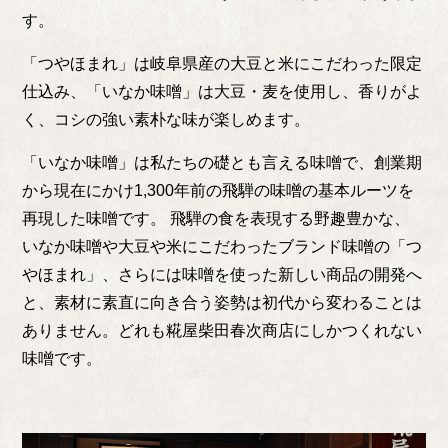
す。
「つやほまれ」は岐阜県産の大豆と米にこだわった限定
仕込み、「いなか味噌」は大豆・麦を使用し、香りがよ
く、コシの強い素朴な味が楽しめます。
「いなか味噌」は私たちの礎とも言える味噌で、創業期
から現在にかけ1,300年前の飛騨の味噌の基本ルーツを
再現した味噌です。 飛騨の食を表現する野趣豊かな、
いなか味噌や大豆や米にこだわったブランド味噌の
「つ
やほまれ」
、さらには味噌を使った新しい商品の開発へ
と、素材に素直に向き合う姿勢は初代から変わることは
ありません。どれも糀屋柴田春次商店にしかつくれない
味噌です。