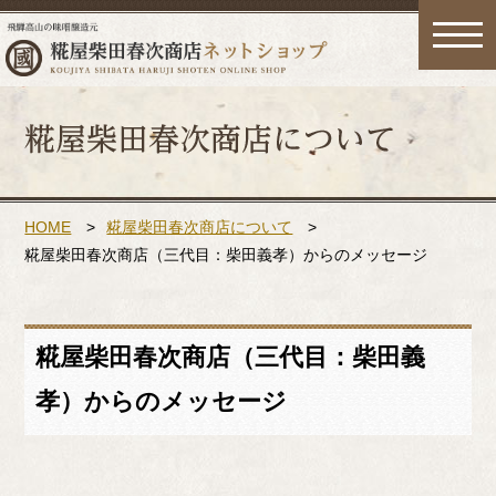
toggle
naviga
HOME
>
糀屋柴田春次商店について
>
糀屋柴田春次商店（三代目：柴田義孝）からのメッセージ
糀屋柴田春次商店（三代目：柴田義
孝）からのメッセージ