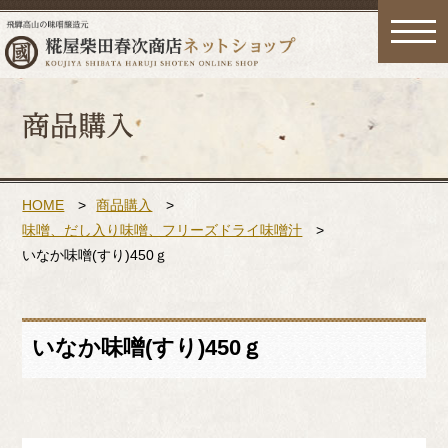
toggle
naviga
HOME
>
商品購入
>
味噌、だし入り味噌、フリーズドライ味噌汁
>
いなか味噌(すり)450ｇ
いなか味噌(すり)450ｇ