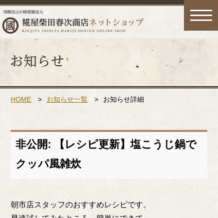
toggle
naviga
HOME
>
お知らせ一覧
>
お知らせ詳細
非公開: 【レシピ更新】塩こうじ鍋で
クッパ風雑炊
朝市店スタッフのおすすめレシピです。