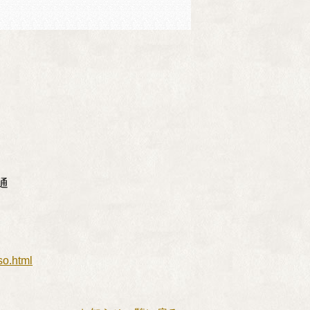
通
so.html