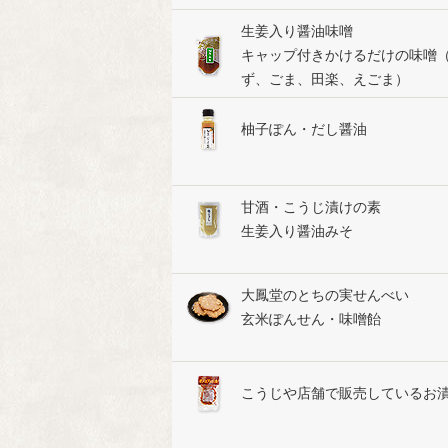
生姜入り醤油味噌
キャップ付きかけるだけの味噌
ず、ごま、田楽、えごま）
柚子ぽん・だし醤油
甘酒・こうじ漬けの素
生姜入り醤油みそ
大鳳堂のとちの実せんべい
玄米ぽんせん・味噌飴
こうじや店舗で販売しているお