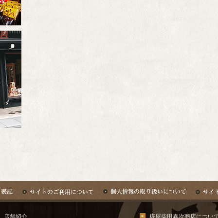
店舗紹介
糀屋柴田春次商店につい