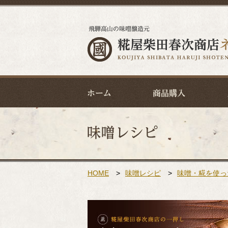
HOME
>
味噌レシピ
>
味噌・糀を使っ