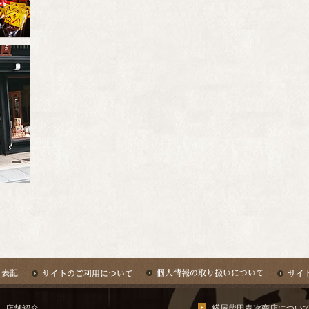
店舗紹介
糀屋柴田春次商店につい