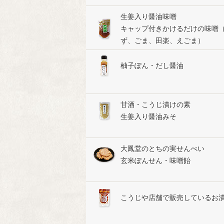
生姜入り醤油味噌
キャップ付きかけるだけの味噌
ず、ごま、田楽、えごま）
柚子ぽん・だし醤油
甘酒・こうじ漬けの素
生姜入り醤油みそ
大鳳堂のとちの実せんべい
玄米ぽんせん・味噌飴
こうじや店舗で販売しているお