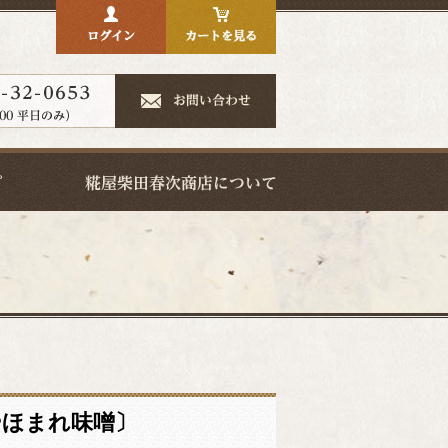
やほまれ味噌〕