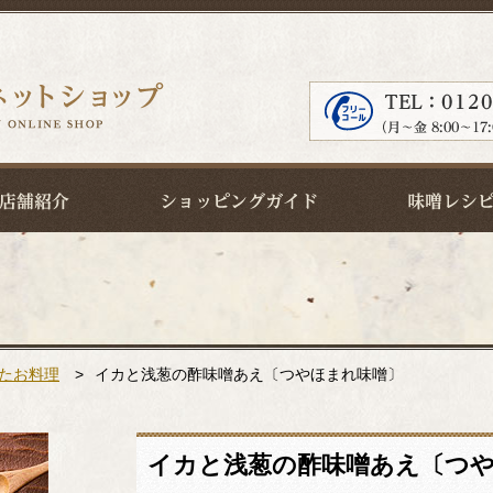
たお料理
>
イカと浅葱の酢味噌あえ〔つやほまれ味噌〕
イカと浅葱の酢味噌あえ〔つ